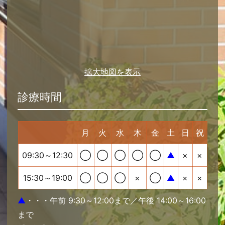
拡大地図を表示
診療時間
月
火
水
木
金
土
日
祝
09:30～12:30
◯
◯
◯
◯
◯
▲
×
×
15:30～19:00
◯
◯
◯
×
◯
▲
×
×
▲
・・・午前 9:30～12:00まで／午後 14:00～16:00
まで