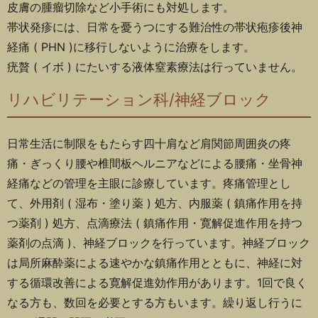
皮膚の腫瘤切除など小手術にも対処します。
帯状発疹には、日常を憂うつにする難治性の帯状疱疹後神
経痛 ( PHN )に移行しないように治療をします。
疣贅 ( イボ ) にたいする液体窒素療法は行っていません。
リハビリテーション科/神経ブロック
日常生活に制限をもたらす四十肩など肩関節周囲炎の疼
痛・ぎっくり腰や椎間板ヘルニアなどによる腰痛・坐骨神
経痛などの管理を主眼に診療しています。疼痛管理とし
て、外用剤 ( 湿布・塗り薬 ) 処方、内服薬 ( 鎮痛作用を持
つ薬剤 ) 処方、点滴療法 ( 鎮痛作用・寛解促進作用を持つ
薬剤の点滴 )、神経ブロックを行っています。神経ブロック
は局所麻酔薬による速やかな鎮痛作用とともに、神経に対
する循環改善による寛解促進効作用があります。1回で良く
なる方も、数回を必要とする方もいます。繰り返し行うに